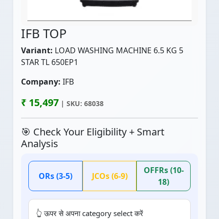
IFB TOP
Variant:
LOAD WASHING MACHINE 6.5 KG 5
STAR TL 650EP1
Company:
IFB
₹ 15,497
| SKU: 68038
🎯 Check Your Eligibility + Smart
Analysis
OFFRs (10-
ORs (3-5)
JCOs (6-9)
18)
👆 ऊपर से अपना category select करें