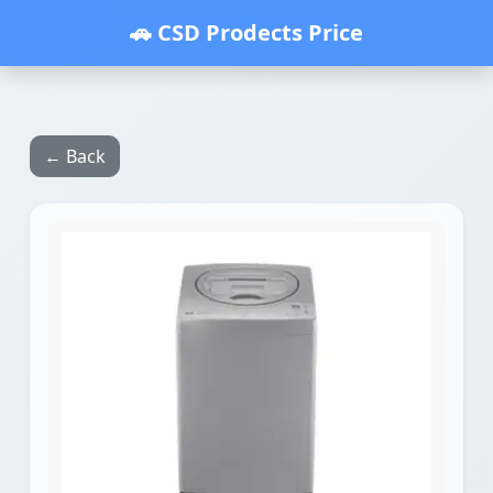
🚗 CSD Prodects Price
← Back