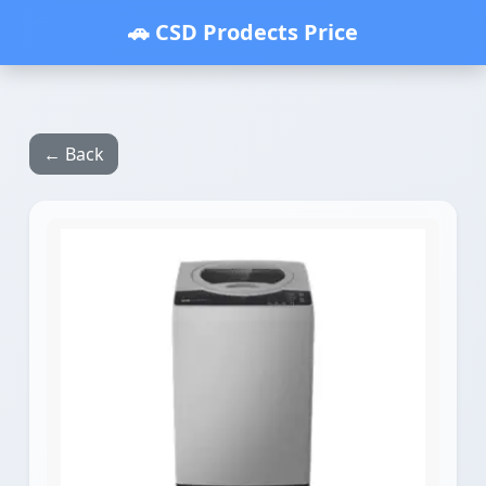
🚗 CSD Prodects Price
← Back