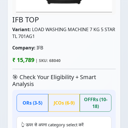
IFB TOP
Variant:
LOAD WASHING MACHINE 7 KG 5 STAR
TL 701AG1
Company:
IFB
₹ 15,789
| SKU: 68040
🎯 Check Your Eligibility + Smart
Analysis
OFFRs (10-
ORs (3-5)
JCOs (6-9)
18)
👆 ऊपर से अपना category select करें