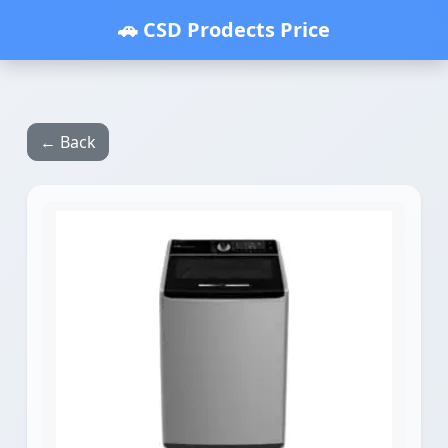
🚗 CSD Prodects Price
← Back