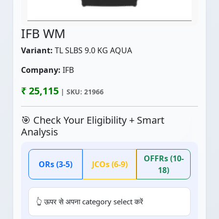
IFB WM
Variant:
TL SLBS 9.0 KG AQUA
Company:
IFB
₹ 25,115
| SKU: 21966
🎯 Check Your Eligibility + Smart
Analysis
OFFRs (10-
ORs (3-5)
JCOs (6-9)
18)
👆 ऊपर से अपना category select करें