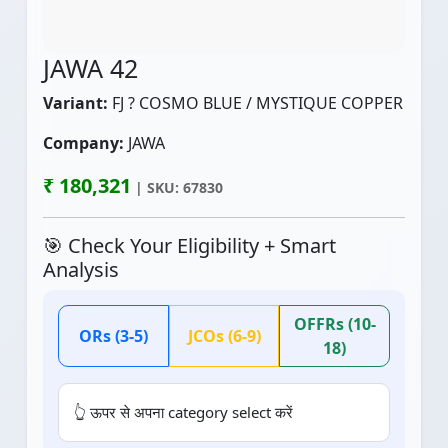
JAWA 42
Variant:
FJ ? COSMO BLUE / MYSTIQUE COPPER
Company:
JAWA
₹ 180,321
| SKU: 67830
🎯 Check Your Eligibility + Smart
Analysis
OFFRs (10-
ORs (3-5)
JCOs (6-9)
18)
👆 ऊपर से अपना category select करें