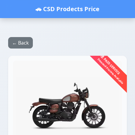
🚗 CSD Prodects Price
← Back
💰 PAID SERVICE
Demand Process Available