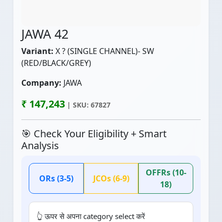
JAWA 42
Variant:
X ? (SINGLE CHANNEL)- SW
(RED/BLACK/GREY)
Company:
JAWA
₹ 147,243
| SKU: 67827
🎯 Check Your Eligibility + Smart
Analysis
OFFRs (10-
ORs (3-5)
JCOs (6-9)
18)
👆 ऊपर से अपना category select करें