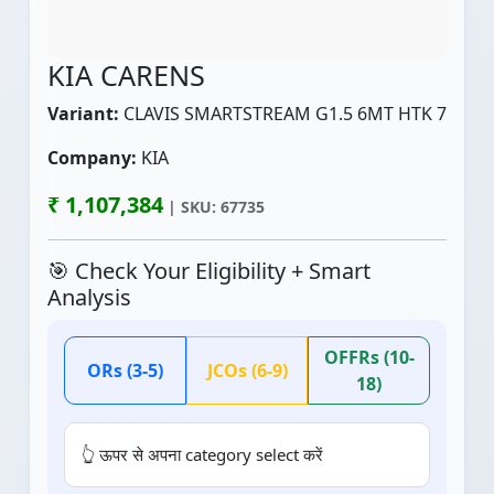
KIA CARENS
Variant:
CLAVIS SMARTSTREAM G1.5 6MT HTK 7
Company:
KIA
₹ 1,107,384
| SKU: 67735
🎯 Check Your Eligibility + Smart
Analysis
OFFRs (10-
ORs (3-5)
JCOs (6-9)
18)
👆 ऊपर से अपना category select करें