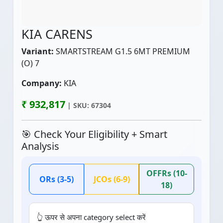
KIA CARENS
Variant:
SMARTSTREAM G1.5 6MT PREMIUM
(O) 7
Company:
KIA
₹ 932,817
| SKU: 67304
🎯 Check Your Eligibility + Smart
Analysis
OFFRs (10-
ORs (3-5)
JCOs (6-9)
18)
👆 ऊपर से अपना category select करें