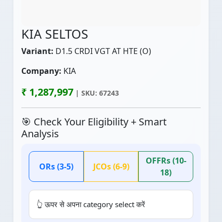
KIA SELTOS
Variant:
D1.5 CRDI VGT AT HTE (O)
Company:
KIA
₹ 1,287,997
| SKU: 67243
🎯 Check Your Eligibility + Smart
Analysis
OFFRs (10-
ORs (3-5)
JCOs (6-9)
18)
👆 ऊपर से अपना category select करें