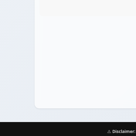
⚠️
Disclaimer: