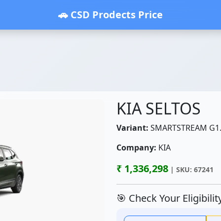
🚗 CSD Prodects Price
KIA SELTOS
Variant:
SMARTSTREAM G1.5
Company:
KIA
₹ 1,336,298
| SKU: 67241
🎯 Check Your Eligibili