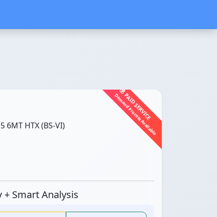
💰 PAID SERVICE
Demand Process Available
 6MT HTX (BS-VI)
ty + Smart Analysis