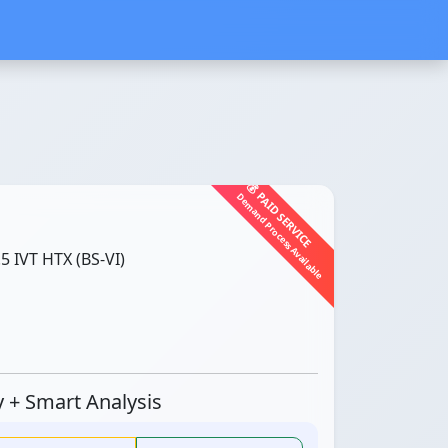
💰 PAID SERVICE
Demand Process Available
IVT HTX (BS-VI)
ty + Smart Analysis