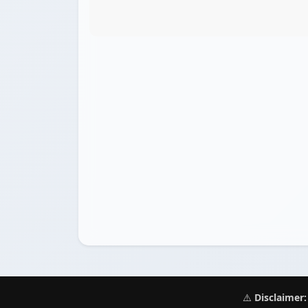
⚠️
Disclaimer: