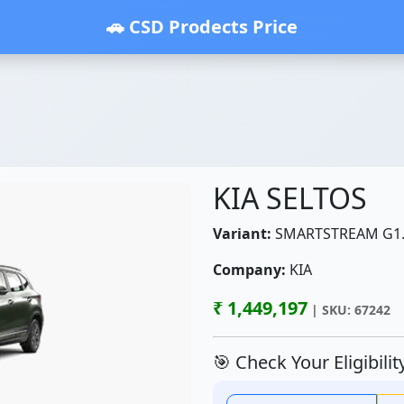
🚗 CSD Prodects Price
KIA SELTOS
Variant:
SMARTSTREAM G1.5 
Company:
KIA
₹ 1,449,197
| SKU: 67242
🎯 Check Your Eligibili