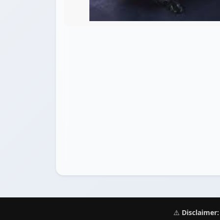
⚠️
Disclaimer: