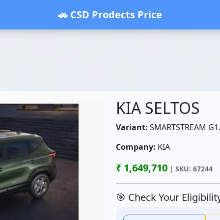
🚗 CSD Prodects Price
KIA SELTOS
Variant:
SMARTSTREAM G1.
Company:
KIA
₹ 1,649,710
| SKU: 67244
🎯 Check Your Eligibili