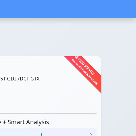
💰 PAID SERVICE
Demand Process Available
5T-GDI 7DCT GTX
ty + Smart Analysis