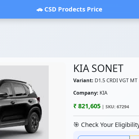
🚗 CSD Prodects Price
KIA SONET
Variant:
D1.5 CRDI VGT MT 
Company:
KIA
₹ 821,605
| SKU: 67294
🎯 Check Your Eligibili