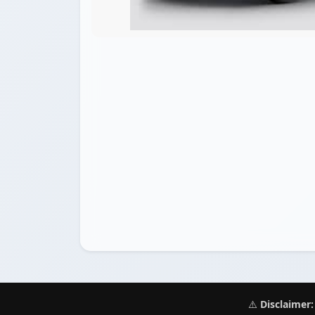
⚠️
Disclaimer: