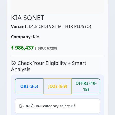
KIA SONET
Variant:
D1.5 CRDI VGT MT HTK PLUS (O)
Company:
KIA
₹ 986,437
| SKU: 67298
🎯 Check Your Eligibility + Smart
Analysis
OFFRs (10-
ORs (3-5)
JCOs (6-9)
18)
👆 ऊपर से अपना category select करें