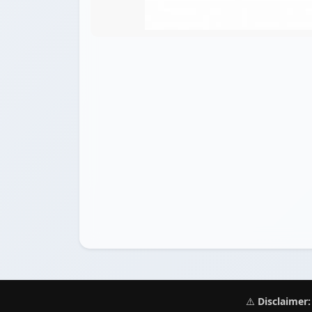
⚠️
Disclaimer: