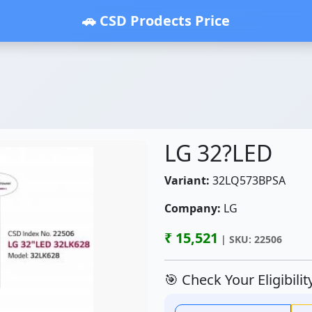
🚗 CSD Prodects Price
LG 32?LED
Variant:
32LQ573BPSA
Company:
LG
₹ 15,521
| SKU: 22506
🎯 Check Your Eligibili