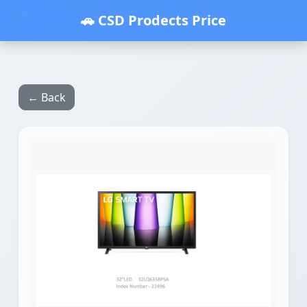
🚗 CSD Prodects Price
← Back