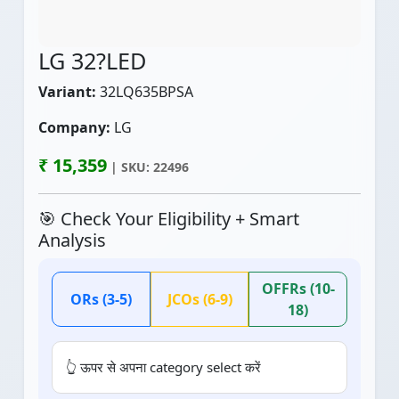
LG 32?LED
Variant:
32LQ635BPSA
Company:
LG
₹ 15,359
| SKU: 22496
🎯 Check Your Eligibility + Smart
Analysis
OFFRs (10-
ORs (3-5)
JCOs (6-9)
18)
👆 ऊपर से अपना category select करें