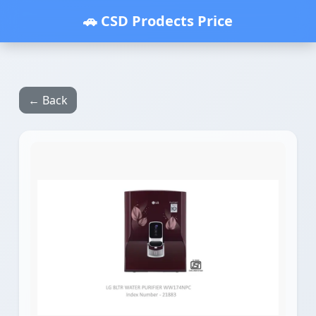
🚗 CSD Prodects Price
← Back