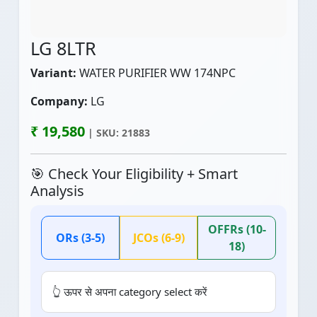
LG 8LTR
Variant:
WATER PURIFIER WW 174NPC
Company:
LG
₹ 19,580
| SKU: 21883
🎯 Check Your Eligibility + Smart
Analysis
OFFRs (10-
ORs (3-5)
JCOs (6-9)
18)
👆 ऊपर से अपना category select करें