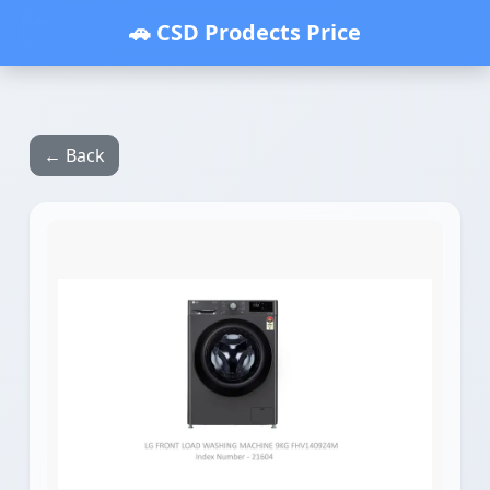
🚗 CSD Prodects Price
← Back