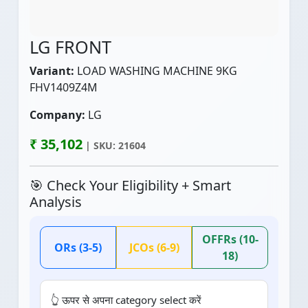
LG FRONT
Variant:
LOAD WASHING MACHINE 9KG
FHV1409Z4M
Company:
LG
₹ 35,102
| SKU: 21604
🎯 Check Your Eligibility + Smart
Analysis
OFFRs (10-
ORs (3-5)
JCOs (6-9)
18)
👆 ऊपर से अपना category select करें