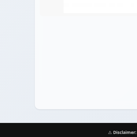
⚠️
Disclaimer: