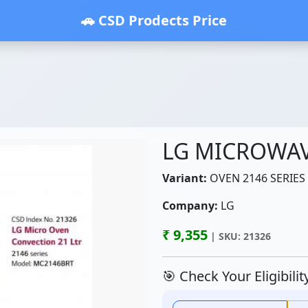
🚗 CSD Prodects Price
LG MICROWA
Variant:
OVEN 2146 SERIES 
Company:
LG
₹ 9,355
| SKU: 21326
🎯 Check Your Eligibili