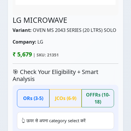
LG MICROWAVE
Variant:
OVEN MS 2043 SERIES (20 LTRS) SOLO
Company:
LG
₹ 5,679
| SKU: 21351
🎯 Check Your Eligibility + Smart
Analysis
OFFRs (10-
ORs (3-5)
JCOs (6-9)
18)
👆 ऊपर से अपना category select करें