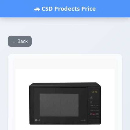
🚗 CSD Prodects Price
← Back