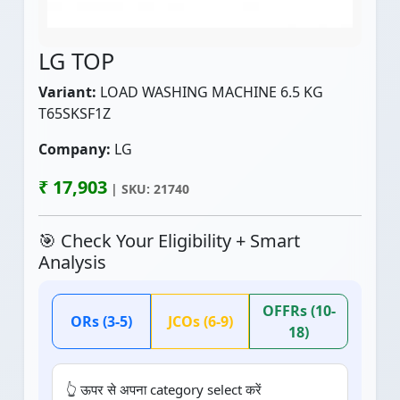
LG TOP
Variant:
LOAD WASHING MACHINE 6.5 KG
T65SKSF1Z
Company:
LG
₹ 17,903
| SKU: 21740
🎯 Check Your Eligibility + Smart
Analysis
OFFRs (10-
ORs (3-5)
JCOs (6-9)
18)
👆 ऊपर से अपना category select करें