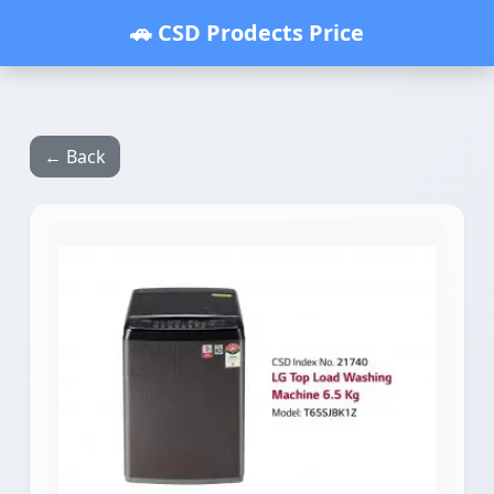
🚗 CSD Prodects Price
← Back