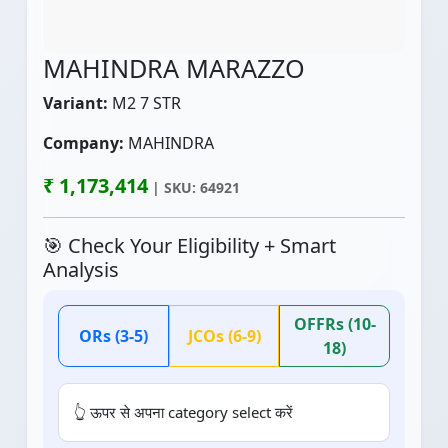
MAHINDRA MARAZZO
Variant:
M2 7 STR
Company:
MAHINDRA
₹ 1,173,414
| SKU: 64921
🎯 Check Your Eligibility + Smart
Analysis
OFFRs (10-
ORs (3-5)
JCOs (6-9)
18)
👆 ऊपर से अपना category select करें