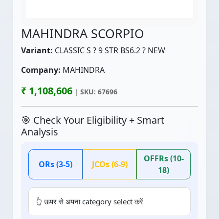
MAHINDRA SCORPIO
Variant:
CLASSIC S ? 9 STR BS6.2 ? NEW
Company:
MAHINDRA
₹ 1,108,606
| SKU: 67696
🎯 Check Your Eligibility + Smart
Analysis
OFFRs (10-
ORs (3-5)
JCOs (6-9)
18)
👆 ऊपर से अपना category select करें