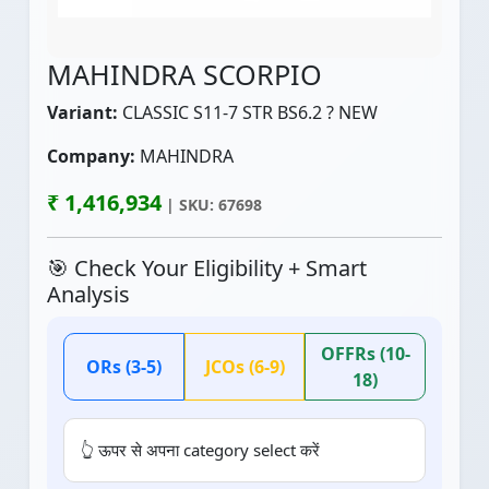
MAHINDRA SCORPIO
Variant:
CLASSIC S11-7 STR BS6.2 ? NEW
Company:
MAHINDRA
₹ 1,416,934
| SKU: 67698
🎯 Check Your Eligibility + Smart
Analysis
OFFRs (10-
ORs (3-5)
JCOs (6-9)
18)
👆 ऊपर से अपना category select करें