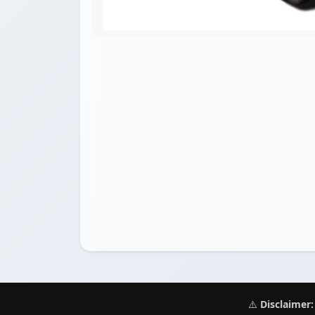
⚠️
Disclaimer: