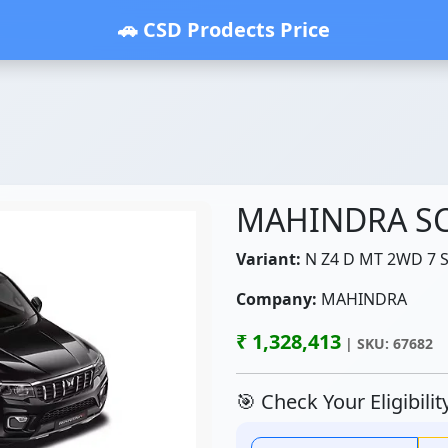
🚗 CSD Prodects Price
MAHINDRA S
Variant:
N Z4 D MT 2WD 7 S
Company:
MAHINDRA
₹ 1,328,413
| SKU: 67682
🎯 Check Your Eligibili