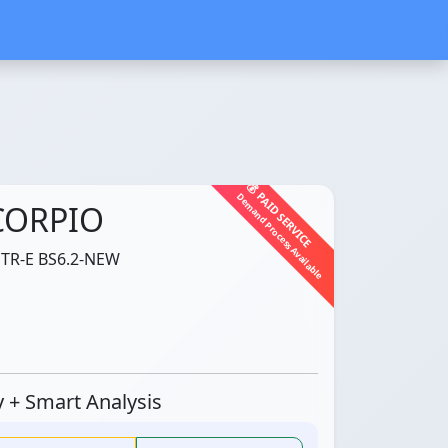
💰 PAID SERVICE
Demand Process Available
CORPIO
TR-E BS6.2-NEW
ty + Smart Analysis