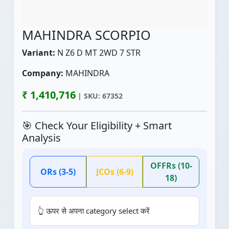
MAHINDRA SCORPIO
Variant:
N Z6 D MT 2WD 7 STR
Company:
MAHINDRA
₹ 1,410,716
| SKU: 67352
🎯 Check Your Eligibility + Smart
Analysis
OFFRs (10-
ORs (3-5)
JCOs (6-9)
18)
👆 ऊपर से अपना category select करें