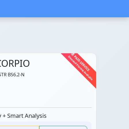
💰 PAID SERVICE
Demand Process Available
CORPIO
STR BS6.2-N
ty + Smart Analysis