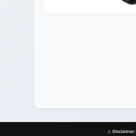
⚠️
Disclaimer: