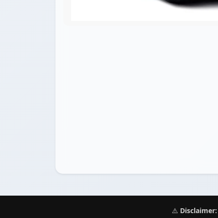
⚠️
Disclaimer: