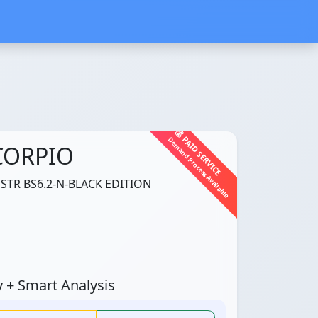
💰 PAID SERVICE
Demand Process Available
CORPIO
STR BS6.2-N-BLACK EDITION
ty + Smart Analysis