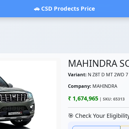
🚗 CSD Prodects Price
MAHINDRA S
Variant:
N Z8T D MT 2WD 7 
Company:
MAHINDRA
₹ 1,674,965
| SKU: 65313
🎯 Check Your Eligibili