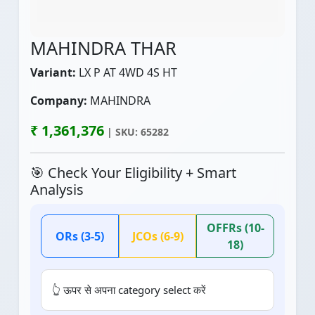
MAHINDRA THAR
Variant:
LX P AT 4WD 4S HT
Company:
MAHINDRA
₹ 1,361,376
| SKU: 65282
🎯 Check Your Eligibility + Smart
Analysis
OFFRs (10-
ORs (3-5)
JCOs (6-9)
18)
👆 ऊपर से अपना category select करें