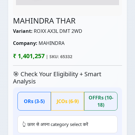
MAHINDRA THAR
Variant:
ROXX AX3L DMT 2WD
Company:
MAHINDRA
₹ 1,401,257
| SKU: 65332
🎯 Check Your Eligibility + Smart
Analysis
OFFRs (10-
ORs (3-5)
JCOs (6-9)
18)
👆 ऊपर से अपना category select करें