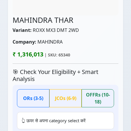
MAHINDRA THAR
Variant:
ROXX MX3 DMT 2WD
Company:
MAHINDRA
₹ 1,316,013
| SKU: 65340
🎯 Check Your Eligibility + Smart
Analysis
OFFRs (10-
ORs (3-5)
JCOs (6-9)
18)
👆 ऊपर से अपना category select करें