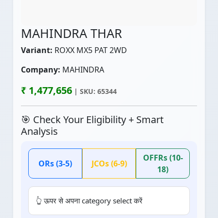
MAHINDRA THAR
Variant:
ROXX MX5 PAT 2WD
Company:
MAHINDRA
₹ 1,477,656
| SKU: 65344
🎯 Check Your Eligibility + Smart
Analysis
OFFRs (10-
ORs (3-5)
JCOs (6-9)
18)
👆 ऊपर से अपना category select करें