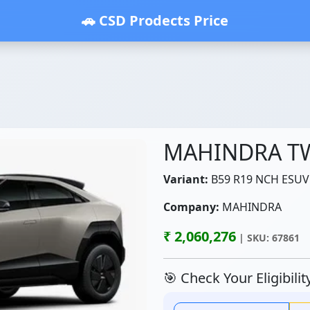
🚗 CSD Prodects Price
MAHINDRA T
Variant:
B59 R19 NCH ESUV
Company:
MAHINDRA
₹ 2,060,276
| SKU: 67861
🎯 Check Your Eligibili