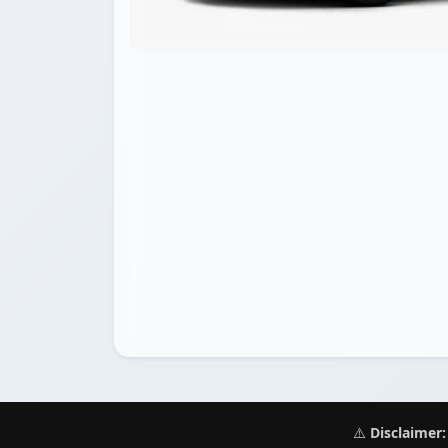
⚠️
Disclaimer: