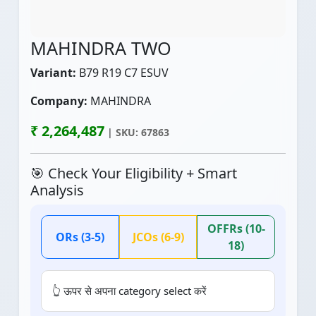
MAHINDRA TWO
Variant:
B79 R19 C7 ESUV
Company:
MAHINDRA
₹ 2,264,487
| SKU: 67863
🎯 Check Your Eligibility + Smart
Analysis
OFFRs (10-
ORs (3-5)
JCOs (6-9)
18)
👆 ऊपर से अपना category select करें