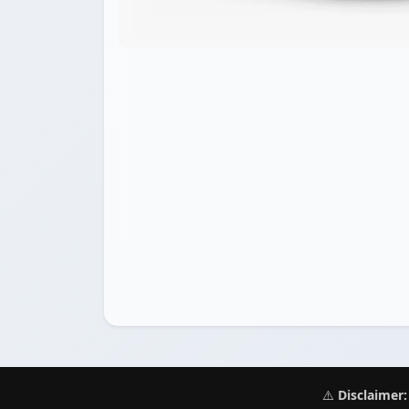
⚠️
Disclaimer: