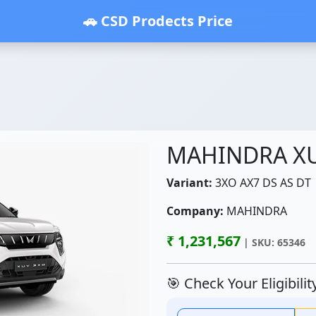
🚗 CSD Prodects Price
MAHINDRA X
Variant:
3XO AX7 DS AS DT
Company:
MAHINDRA
₹ 1,231,567
| SKU: 65346
🎯 Check Your Eligibili