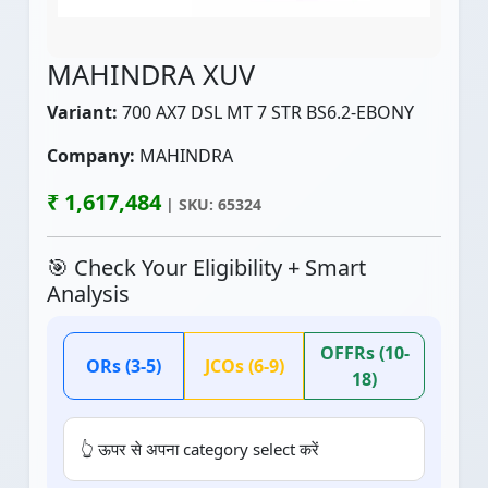
MAHINDRA XUV
Variant:
700 AX7 DSL MT 7 STR BS6.2-EBONY
Company:
MAHINDRA
₹ 1,617,484
| SKU: 65324
🎯 Check Your Eligibility + Smart
Analysis
OFFRs (10-
ORs (3-5)
JCOs (6-9)
18)
👆 ऊपर से अपना category select करें