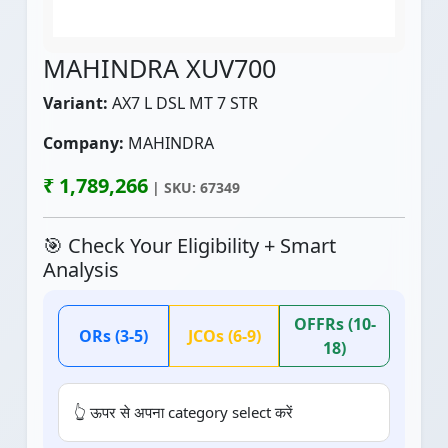
MAHINDRA XUV700
Variant:
AX7 L DSL MT 7 STR
Company:
MAHINDRA
₹ 1,789,266
| SKU: 67349
🎯 Check Your Eligibility + Smart
Analysis
OFFRs (10-
ORs (3-5)
JCOs (6-9)
18)
👆 ऊपर से अपना category select करें