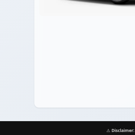
⚠️
Disclaimer: