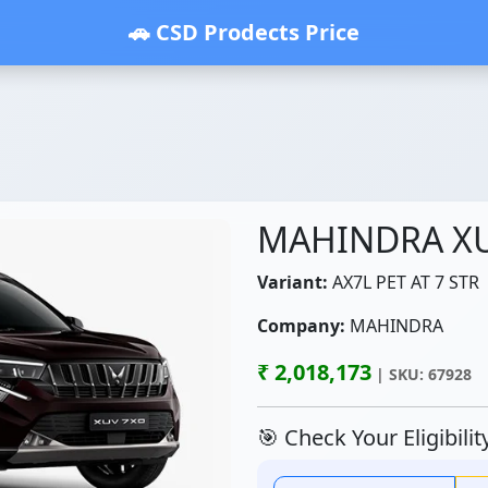
🚗 CSD Prodects Price
MAHINDRA X
Variant:
AX7L PET AT 7 STR
Company:
MAHINDRA
₹ 2,018,173
| SKU: 67928
🎯 Check Your Eligibili