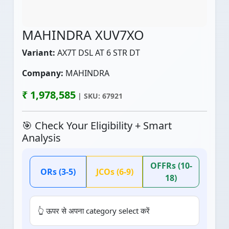
MAHINDRA XUV7XO
Variant:
AX7T DSL AT 6 STR DT
Company:
MAHINDRA
₹ 1,978,585
| SKU: 67921
🎯 Check Your Eligibility + Smart
Analysis
OFFRs (10-
ORs (3-5)
JCOs (6-9)
18)
👆 ऊपर से अपना category select करें