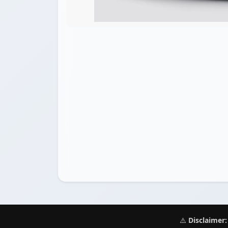
⚠️
Disclaimer: