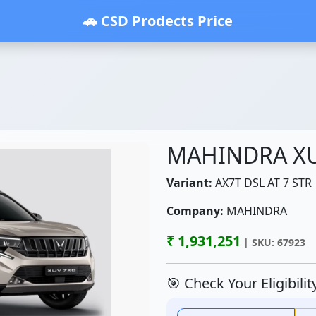
🚗 CSD Prodects Price
MAHINDRA X
Variant:
AX7T DSL AT 7 STR
Company:
MAHINDRA
₹ 1,931,251
| SKU: 67923
🎯 Check Your Eligibili