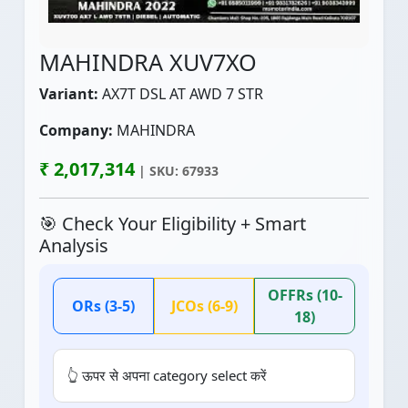
MAHINDRA XUV7XO
Variant:
AX7T DSL AT AWD 7 STR
Company:
MAHINDRA
₹ 2,017,314
| SKU: 67933
🎯 Check Your Eligibility + Smart
Analysis
OFFRs (10-
ORs (3-5)
JCOs (6-9)
18)
👆 ऊपर से अपना category select करें