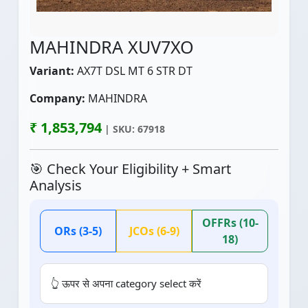
MAHINDRA XUV7XO
Variant:
AX7T DSL MT 6 STR DT
Company:
MAHINDRA
₹ 1,853,794
| SKU: 67918
🎯 Check Your Eligibility + Smart
Analysis
OFFRs (10-
ORs (3-5)
JCOs (6-9)
18)
👆 ऊपर से अपना category select करें