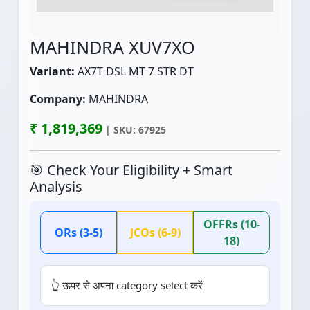
MAHINDRA XUV7XO
Variant:
AX7T DSL MT 7 STR DT
Company:
MAHINDRA
₹ 1,819,369
| SKU: 67925
🎯 Check Your Eligibility + Smart
Analysis
OFFRs (10-
ORs (3-5)
JCOs (6-9)
18)
👆 ऊपर से अपना category select करें