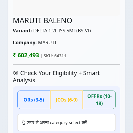
MARUTI BALENO
Variant:
DELTA 1.2L ISS 5MT(BS-VI)
Company:
MARUTI
₹ 602,493
| SKU: 64311
🎯 Check Your Eligibility + Smart
Analysis
OFFRs (10-
ORs (3-5)
JCOs (6-9)
18)
👆 ऊपर से अपना category select करें