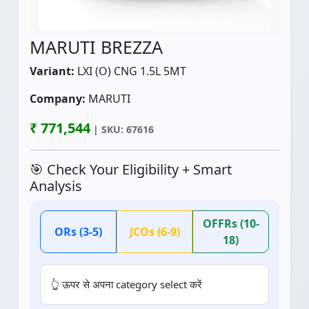
MARUTI BREZZA
Variant:
LXI (O) CNG 1.5L 5MT
Company:
MARUTI
₹ 771,544
| SKU: 67616
🎯 Check Your Eligibility + Smart
Analysis
OFFRs (10-
ORs (3-5)
JCOs (6-9)
18)
👆 ऊपर से अपना category select करें