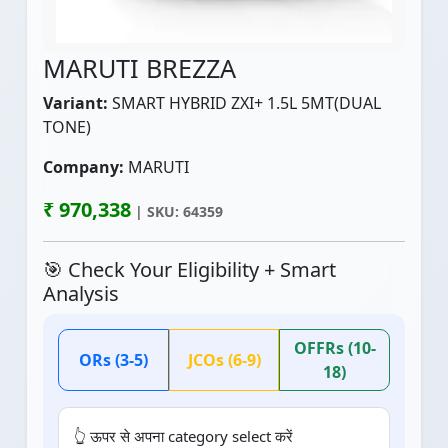
MARUTI BREZZA
Variant:
SMART HYBRID ZXI+ 1.5L 5MT(DUAL
TONE)
Company:
MARUTI
₹ 970,338
| SKU: 64359
🎯 Check Your Eligibility + Smart
Analysis
OFFRs (10-
ORs (3-5)
JCOs (6-9)
18)
👆 ऊपर से अपना category select करें