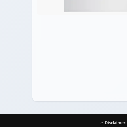
⚠️
Disclaimer: