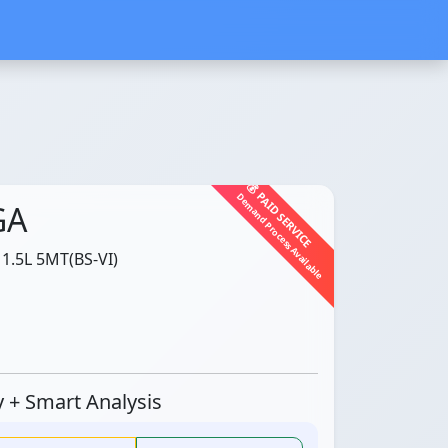
💰 PAID SERVICE
Demand Process Available
GA
1.5L 5MT(BS-VI)
ty + Smart Analysis