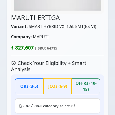
MARUTI ERTIGA
Variant:
SMART HYBRID VXI 1.5L 5MT(BS-VI)
Company:
MARUTI
₹ 827,607
| SKU: 64715
🎯 Check Your Eligibility + Smart
Analysis
OFFRs (10-
ORs (3-5)
JCOs (6-9)
18)
👆 ऊपर से अपना category select करें