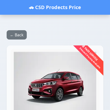
🚗 CSD Prodects Price
← Back
💰 PAID SERVICE
Demand Process Available