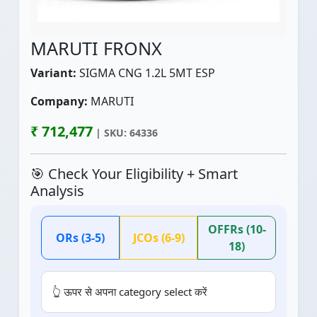
MARUTI FRONX
Variant:
SIGMA CNG 1.2L 5MT ESP
Company:
MARUTI
₹ 712,477
| SKU: 64336
🎯 Check Your Eligibility + Smart
Analysis
OFFRs (10-
ORs (3-5)
JCOs (6-9)
18)
👆 ऊपर से अपना category select करें