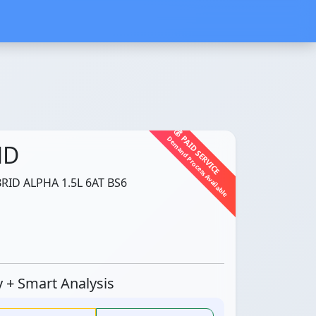
💰 PAID SERVICE
Demand Process Available
ND
ID ALPHA 1.5L 6AT BS6
ty + Smart Analysis