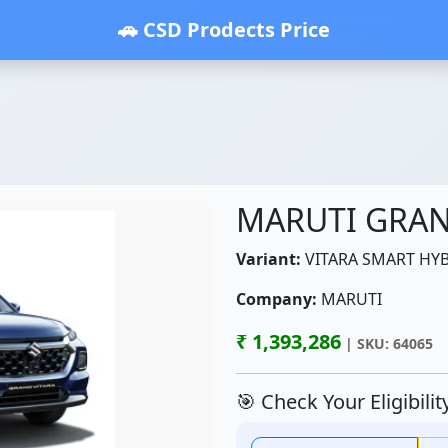
🚗 CSD Prodects Price
MARUTI GRA
Variant:
VITARA SMART HYBR
Company:
MARUTI
₹ 1,393,286
| SKU: 64065
🎯 Check Your Eligibili