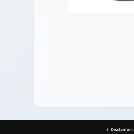
⚠️
Disclaimer: