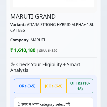
MARUTI GRAND
Variant:
VITARA STRONG HYBRID ALPHA+ 1.5L
CVT BS6
Company:
MARUTI
₹ 1,610,180
| SKU: 64320
🎯 Check Your Eligibility + Smart
Analysis
OFFRs (10-
ORs (3-5)
JCOs (6-9)
18)
👆 ऊपर से अपना category select करें